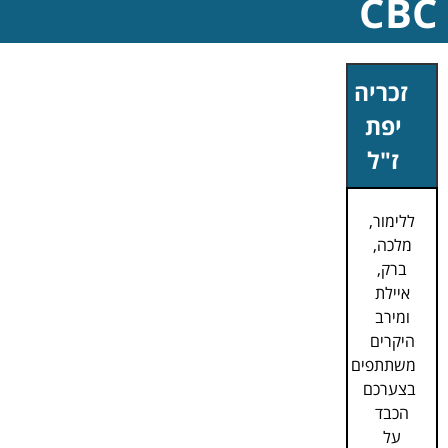
CBC
זכריה
יפת
ז"ל
ללימור,
מלכה,
ברק,
איילת
ומירב
היקרים
משתתפים
בצערכם
הכבד
על