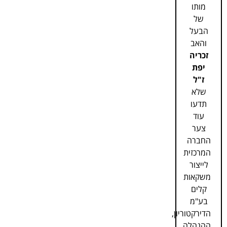
מותו
של
הבעל
והאב
זכריה
יפת
ז"ל
שלא
תדעו
עוד
צער
החברה
המרכזית
לייצור
משקאות
קלים
בע"מ
הדירקטוריון,
ההנהלה