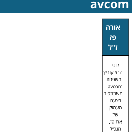
avcom
אורה
פז
ז"ל
לוני
הרציקוביץ
ומשפחת
avcom
משתתפים
בצערו
העמוק
של
ארז פז,
מנכ״ל