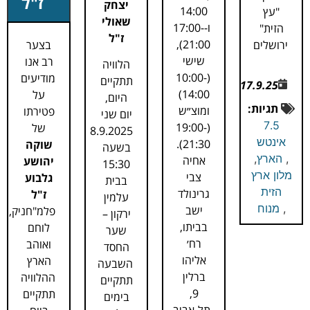
ז"ל
יצחק
14:00
"עץ
שאולי
ו-17:00-
הזית"
ז"ל
21:00),
ירושלים
בצער
שישי
רב אנו
הלוויה
(10:00-
מודיעים
תתקיים
17.9.25
14:00)
על
היום,
תגיות:
ומוצ״ש
פטירתו
יום שני
7.5
(19:00-
של
8.9.2025
אינטש
21:30).
שוקה
בשעה
,
הארץ
,
אחיה
יהושע
15:30
מלון ארץ
צבי
גלבוע
בבית
הזית
גרינולד
ז"ל
עלמין
,
מנוח
ישב
פלמ"חניק,
ירקון –
בביתו,
לוחם
שער
רח׳
ואוהב
החסד
אליהו
הארץ
השבעה
ברלין
ההלוויה
תתקיים
9,
תתקיים
בימים