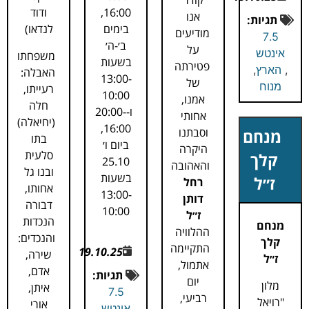
קודר
16:00,
ודוד
אנו
תגיות:
בימים
לנדאו)
מודיעים
7.5
ב׳-ה׳
על
אינטש
משפחתו
בשעות
פטירתה
,
הארץ
,
האבלה:
13:00-
של
מנוח
רעייתו,
10:00
אמנו,
חלה
ו-20:00-
אחותי
(יחיאלה)
16:00,
וסבתנו
מנחם
בתו
ביום ו׳
היקרה
סלעית
קלך
25.10
והאהובה
ובנו גל
בשעות
ז״ל
רחל
אחותו,
13:00-
דותן
דבורה
10:00
ז״ל
הנכדות
מנחם
ההלוויה
והנכדים:
קלך
התקיימה
19.10.25
שירה,
ז״ל
אתמול,
אדם,
תגיות:
יום
מלון
איתן,
7.5
רביעי,
"רויאל
אורי
אינטש