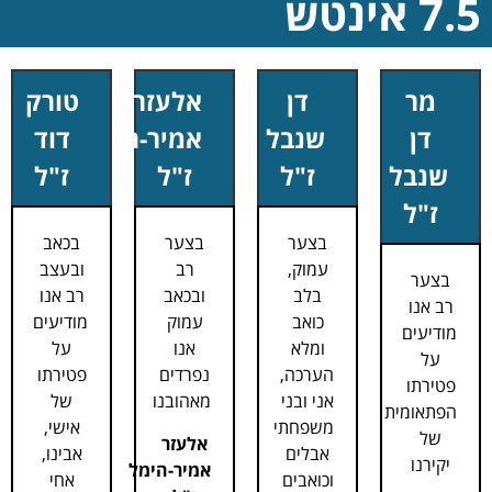
7.5 אינטש
מר
דן
אלעזר
טורק
דן
שנבל
אמיר-הימל
דוד
שנבל
ז"ל
ז"ל
ז"ל
ז"ל
בצער
בצער
בכאב
עמוק,
רב
ובעצב
בצער
בלב
ובכאב
רב אנו
רב אנו
כואב
עמוק
מודיעים
מודיעים
ומלא
אנו
על
על
הערכה,
נפרדים
פטירתו
פטירתו
אני ובני
מאהובנו
של
הפתאומית
משפחתי
אישי,
של
אלעזר
אבלים
אבינו,
יקירנו
אמיר-הימל
וכואבים
אחי