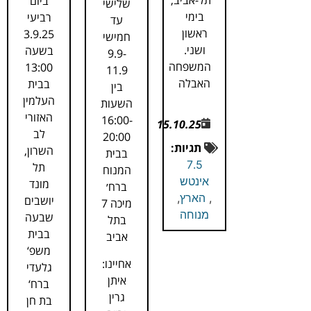
תל-אביב,
ביום
שלישי
בימי
רביעי
עד
ראשון
3.9.25
חמישי
ושני.
בשעה
9.9-
המשפחה
13:00
11.9
האבלה
בבית
בין
העלמין
השעות
האזורי
16:00-
15.10.25
לב
20:00
תגיות:
השרון,
בבית
7.5
תל
המנוח
אינטש
מונד
ברח׳
,
הארץ
,
יושבים
מיכה 7
מנוחה
שבעה
בתל
בבית
אביב
משפ‘
אחיינו:
גלעדי
איתן
ברח‘
גרין
בת חן