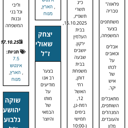
כ״ג
פלאזה"
וליבי
,
הארץ
,
תשרי
טבריה
וכל בני
מנוח
תשפ״ו,
ובנות
משתתפים
15.10.2025,
המשפחה
בצער
בבית
יצחק
המשפחה,
העלמין
17.10.25
שאולי
ירקון.
אבלים
יושבים
תגיות:
ז"ל
וכואבים
שבעה
7.5
על
בבית
אינטש
לכתו
משפחת
בצער
,
הארץ
,
של
דותן,
רב אנו
מנוח
איש
רח׳
מודיעים
יקר.
האשל
על
12,
מותו
מתאבלים:
שוקה
רמת-גן,
של
השותפים,
יהושע
בימים
הבמאי
המנהלים
גלבוע
חמישי
והיוצר
והעובדים.
(10:00-
מלון