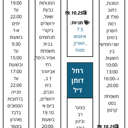
המנוחות
19:00
המנוח,
גבעת
עד
רחוב
19.10.25
שאול,
22:00
סולד 8,
תגיות:
ירושלים
ימים
רמת
7.5
ביקורי
א-ד
השרון
אינטש
תנחומים
בשעות
בימים
,
הארץ
,
בבית
9:30
שני-חמישי
מנוח
משפחת
עד
בין
אמיר-הימל,
15:00
השעות
רח׳
ובשעות
10:00-
רחל
אביזוהר
17:00
13:00
1 ב,
עד
ו-16:00-
דותן
בית
22:00
20:00.
ז״ל
הכרם,
חנייה
משפחת
ירושלים,
ברחובות
בסט
ביום א׳
הסמוכים
בצער
קרטון
19.10
בלבד
רב
בשעות
(אהרון
וביגון
20:00-
בוקסר
19.10.25