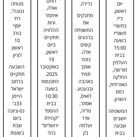
רותם
נדירה.
מנוחה
יום
ואלה,
נכונה",
ראשון,
מחבקים
איתמר
רח׳
כ״ז
את
ורות
יוסף
בתשרי
המשפחה
ההלוויה
בורג
תשפ״ו
ברגעים
תתקיים
10
בשעה
קשים
ביום
ראשון
15:00
אלה.
ראשון,
לציון
בבית
נזכור
19
העלמין
אותך
באוקטובר
השבעה
מורשה,
תמיד
2025.
תתקיים
החלקה
באהבה
התכנסות
ברחוב
האזרחית,
ובגעגוע.
בשעה
ישראל
רמת
לואיס,
10:30
היימן
השרון.
אסתר,
בבית
33ב׳
טליה,
ההספד
נס-ציונה
המשפחה
אדר
"קהילת
ביום
יושבים
ועלמה
ירושלים"
שבת
שבעה
בק
בהר
בשעות
בבית