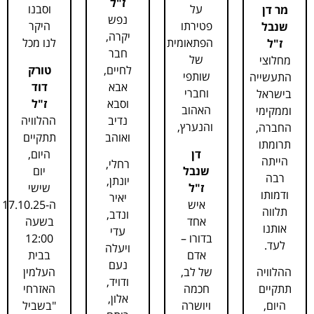
ז"ל
על
וסבנו
מר דן
נפש
פטירתו
היקר
שנבל
יקרה,
הפתאומית
לנו מכל
ז"ל
חבר
של
מחלוצי
לחיים,
טורק
שותפי
התעשייה
אבא
דוד
וחברי
בישראל
וסבא
ז"ל
האהוב
וממקימי
נדיב
ההלוויה
והנערץ,
החברה,
ואוהב
תתקיים
תרומתו
דן
היום,
הייתה
רחלי,
שנבל
יום
רבה
יונתן,
ז"ל
שישי
ודמותו
יאיר
איש
ה-17.10.25
תלווה
ונדב,
אחד
בשעה
אותנו
עדי
בדורו –
12:00
לעד.
ויעלה
אדם
בבית
נעם
של לב,
העלמין
ההלוויה
ודויד,
חכמה
האזרחי
תתקיים
אלון,
ויושרה
"בשביל
היום,