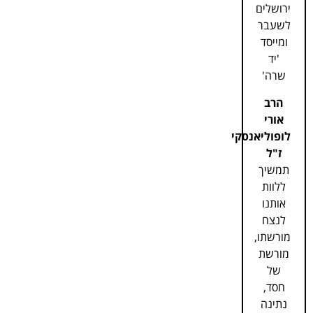
ירושלים
לשעבר
ומייסד
'יד
שרה'
הרב
אורי
לופוליאנסקי
ז"ל
תמשיך
ללוות
אותנו
לנצח
מורשתו,
מורשת
של
חסד,
נתינה