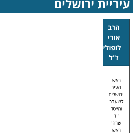
עיריית ירושלים
הרב
אורי
לופוליאנסקי
ז"ל
ראש
העיר
ירושלים
לשעבר
ומייסד
'יד
שרה'
ראש