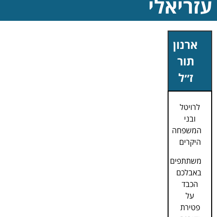
עזריאלי
ארנון
תור
ז״ל
לרויטל
ובני
המשפחה
היקרים
משתתפים
באבלכם
הכבד
על
פטירת