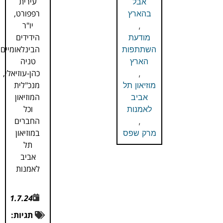
עירית
אבל
רפפורט,
בהארץ
יו"ר
,
הידידים
מודעת
הבינלאומיים
השתתפות
טניה
הארץ
כהן-עוזיאלי,
,
מנכ"לית
מוזיאון תל
המוזיאון
אביב
וכל
לאמנות
החברים
,
במוזיאון
מרק שפס
תל
אביב
לאמנות
1.7.24
תגיות: