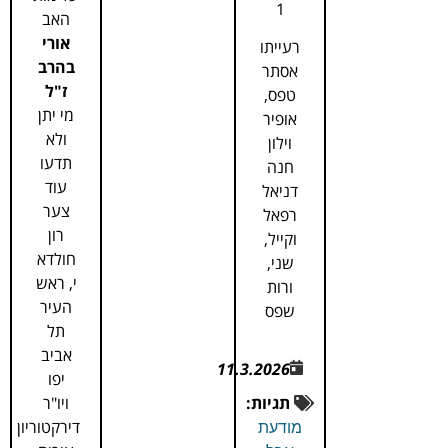
1
האב
אורי
רעייתו
בהרב
אסתר
ז"ל
טפס,
מי יתן
אופיר
ולא
וילון
תדעו
חנה
עוד
דניאל
צער
רפאל
רון
וקייל,
חולדא
שני,
י, ראש
ורות
העיר
שפס
תל
אביב
11.3.2026
יפו
תגיות:
ויו"ר
דירקטוריון
מודעת