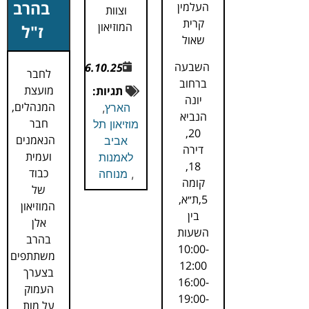
בהרב
העלמין
וצוות
קרית
המוזיאון
ז"ל
שאול
השבעה
6.10.25
לחבר
ברחוב
מועצת
תגיות:
יונה
המנהלים,
הארץ
,
הנביא
חבר
מוזיאון תל
20,
הנאמנים
אביב
דירה
ועמית
לאמנות
18,
כבוד
,
מנוחה
קומה
של
5,ת״א,
המוזיאון
בין
אלן
השעות
בהרב
10:00-
משתתפים
12:00
בצערך
16:00-
העמוק
19:00-
על מות