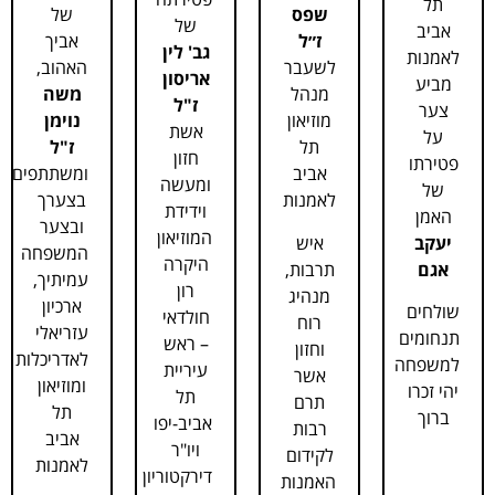
תל
שפס
של
של
אביב
ז״ל
אביך
גב' לין
לאמנות
לשעבר
האהוב,
אריסון
מביע
מנהל
משה
ז"ל
צער
מוזיאון
נוימן
אשת
על
תל
ז"ל
חזון
פטירתו
אביב
ומשתתפים
ומעשה
של
לאמנות
בצערך
וידידת
האמן
ובצער
המוזיאון
יעקב
איש
המשפחה
היקרה
אגם
תרבות,
עמיתיך,
רון
מנהיג
ארכיון
שולחים
חולדאי
רוח
עזריאלי
תנחומים
– ראש
וחזון
לאדריכלות
למשפחה
עיריית
אשר
ומוזיאון
יהי זכרו
תל
תרם
תל
ברוך
אביב-יפו
רבות
אביב
ויו"ר
לקידום
לאמנות
דירקטוריון
האמנות