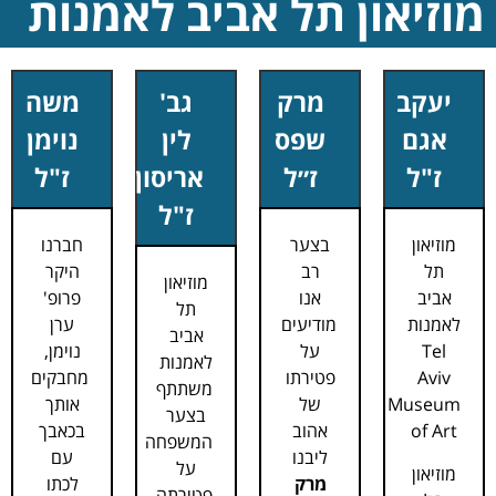
מוזיאון תל אביב לאמנות
יעקב
מרק
גב'
משה
אגם
שפס
לין
נוימן
ז"ל
ז״ל
אריסון
ז"ל
ז"ל
מוזיאון
בצער
חברנו
תל
רב
היקר
מוזיאון
אביב
אנו
פרופ'
תל
לאמנות
מודיעים
ערן
אביב
Tel
על
נוימן,
לאמנות
Aviv
פטירתו
מחבקים
משתתף
Museum
של
אותך
בצער
of Art
אהוב
בכאבך
המשפחה
ליבנו
עם
על
מוזיאון
מרק
לכתו
פטירתה