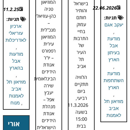
המוזיאון
בישראל
22.06.2026
טניה
11.2.25
והותיר
כהן-עוזיאלי
חותם
תגיות:
תגיות:
–
עמוק
יעקב אגם
ארכיון
מנכ"לית
בחיי
,
עזריאלי
המוזיאון
התרבות
מודעת
לאדריכלות
עירית
של
אבל
,
רפפורט
העיר
בעיתון
מודעות
– יו"ר
תל
הארץ
אבל
אגודת
אביב
,
בהארץ
הידידים
מודעת
,
הלוויה
הבינלאומית
השתתפות
מוזיאון תל
תתקיים
שירה
הארץ
אביב
ביום
יעבץ
,
לאמנות
רביעי,
אפל –
מוזיאון תל
,
מנוח
11.3.2026
מנהלת
אביב
בשעה
אגודת
לאמנות
15:00
הידידים
אורי
בבית
הישראלית