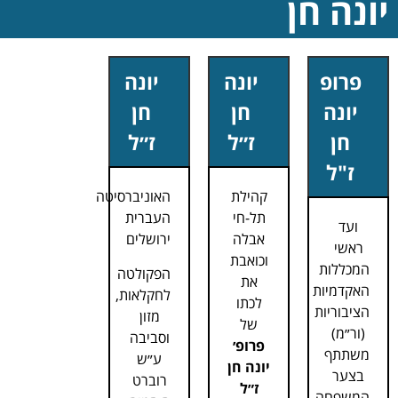
יונה חן
פרופ
יונה
יונה
יונה
חן
חן
חן
ז״ל
ז״ל
ז"ל
קהילת
האוניברסיטה
תל-חי
העברית
ועד
אבלה
ירושלים
ראשי
וכואבת
המכללות
הפקולטה
את
האקדמיות
לחקלאות,
לכתו
הציבוריות
מזון
של
(ור״מ)
וסביבה
פרופ׳
משתתף
ע״ש
יונה חן
בצער
רוברט
ז״ל
המשפחה