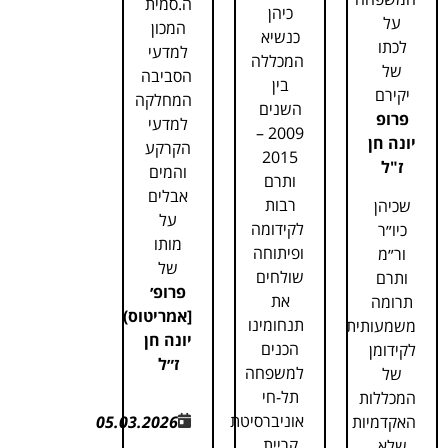
ה.סמית
כיהן
על
המכון
כנשיא
לכתו
למדעי
המכללה
של
הסביבה
בין
יקירם
המחלקה
השנים
פרופ
למדעי
2009 –
יונה חן
הקרקע
2015
ז"ל
והמים
ותרם
אבלים
רבות
שכיהן
על
לקידומה
כיו״ר
מותו
ופיתוחה
ור״מ
של
שולחים
ותרם
פרופ׳
את
תרומה
[אמריטוס)
תנחומינו
משמעותית
יונה חן
הכנים
לקידומן
ז״ל
למשפחה
של
תל-חי
המכללות
אוניברסיטת
האקדמיות
05.03.2026
קריית
שלא