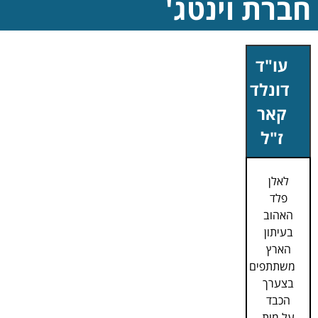
חברת וינטג'
עו"ד
דונלד
קאר
ז"ל
לאלן
פלד
האהוב
בעיתון
הארץ
משתתפים
בצערך
הכבד
על מות