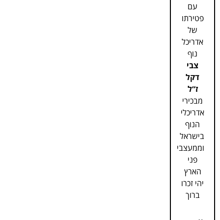
עם
פטירתו
של
אדריכל
נוף
צבי
דקל
ז“ל
מבכירי
אדריכלי
הנוף
בישראל
וממעצבי
פני
הארץ
יהי זכרו
ברוך