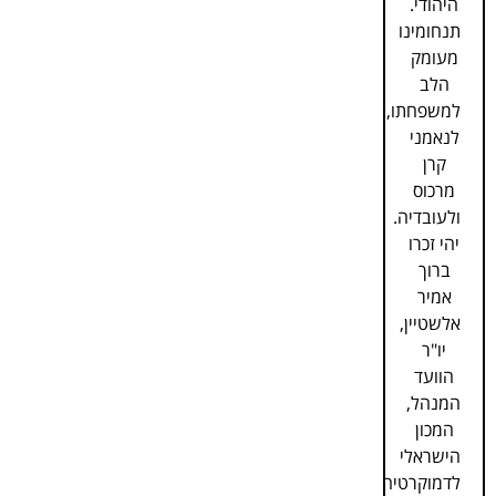
היהודי.
תנחומינו
מעומק
הלב
למשפחתו,
לנאמני
קרן
מרכוס
ולעובדיה.
יהי זכרו
ברוך
אמיר
אלשטיין,
יו"ר
הוועד
המנהל,
המכון
הישראלי
לדמוקרטיה