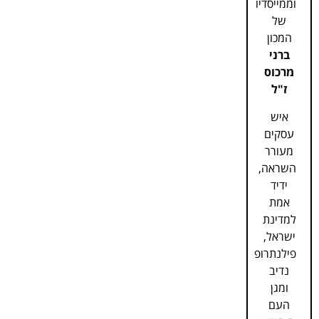
וממייסדיו
של
המכון
ברני
מרכוס
ז"ל
איש
עסקים
מעורר
השראה,
ידיד
אמת
למדינת
ישראל,
פילנתרופ
נדיב
ומגן
העם