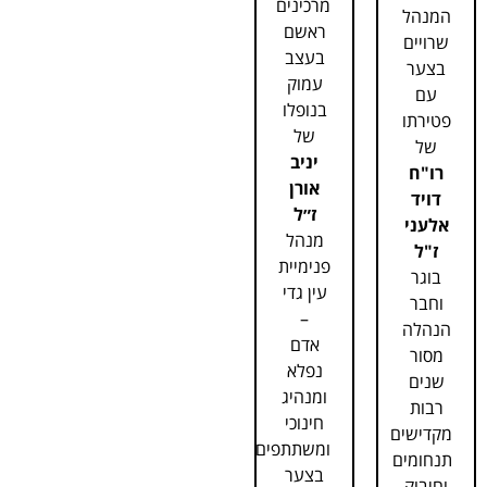
מרכינים
המנהל
ראשם
שרויים
בעצב
בצער
עמוק
עם
בנופלו
פטירתו
של
של
יניב
רו"ח
אורן
דויד
ז״ל
אלעני
מנהל
ז"ל
פנימיית
בוגר
עין גדי
וחבר
–
הנהלה
אדם
מסור
נפלא
שנים
ומנהיג
רבות
חינוכי
מקדישים
ומשתתפים
תנחומים
בצער
וחיבוק