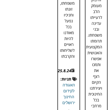
משפחתו,
מעומק
זוגתו
הלב
וחניכיו
לרעייתו
נפעל
עדינה
בכל
ובני
מאודנו
משפחתו.
להיות
תרומתו
ראויים
המקצועית
לשליחותו
והאנושית
והקרבתו
אפשרו
ותמכו
את
25.8.24
רצף
תגיות:
הקיום
האגודה
ויצירתנו
לקידום
החינוכית
החינוך
בכל
ירושלים
מרחבי
,