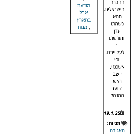
החברה
מודעת
הישראלית.
אבל
תהא
בהארץ
נשמתו
,
מנוח
עדן
ומורשתו
נר
לעשייתנו.
יוסי
אשכנזי,
יושב
ראש
הוועד
המנהל
19.1.25
תגיות:
האגודה