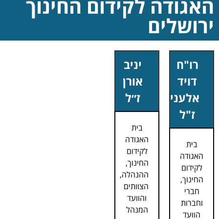
האגודה לקידום החינוך
ירושלים
רו"ח
יניב
דויד
אורן
אלעני
ז״ל
ז"ל
בית
האגודה
בית
לקידום
האגודה
החינוך,
לקידום
ההנהלה,
החינוך,
הצוותים
חברי
והוועד
וחברות
המנהל
הוועד