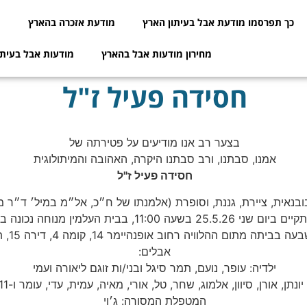
כך תפרסמו מודעת אבל בעיתון הארץ
מודעת אזכרה בהארץ
מ
מחירון מודעות אבל בהארץ
מודעות אבל בעיתו
חסידה פעיל ז"ל
בצער רב אנו מודיעים על פטירתה של
אמנו, סבתנו, ורב סבתנו היקרה, האהובה והמיתולוגית
חסידה פעיל ז"ל
בנאית, ציירת, גננת, וסופרת (אלמנתו של ח״כ, אל״מ במיל׳ ד״ר מ
2 בשעה 11:00, בבית העלמין מנוחה נכונה בכפר סבא
ביתה מתום ההלוויה רחוב אופנהיימר 14, קומה 4, דירה 15, תל אביב
אבלים:
ילדיה: עופר, נועם, תמר סיגל ובני/ות זוגם ליאורה ועמי
יונתן, אורן, סיוון, אלמוג, שחר, טל, אורי, מאיה, עמית, עדי, עומר ו-11 ניניה
המטפלת המסורה: ג׳וי